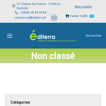
21 Chemin du Prieuré - 17000 La
Mon compte
Rochelle
+33(0)1 45 84 30 84
Panier:
0,00
€
0
commercial@editerra.fr
Rechercher
Non classé
Catégories