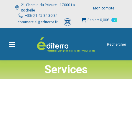
21 Chemin du Prieuré - 17000 La
Mon compte
Rochelle
+33(0)1 45 84 30 84
Panier:
0,00
€
0
commercial@editerra.fr
Rechercher
Services