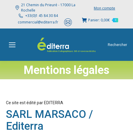
21 Chemin du Prieuré - 17000 La
Mon compte
Rochelle
+33(0)1 45 84 30 84
Panier:
0,00
€
0
commercial@editerra.fr
Rechercher
Mentions légales
Ce site est édité par EDITERRA
SARL MARSACO /
Editerra