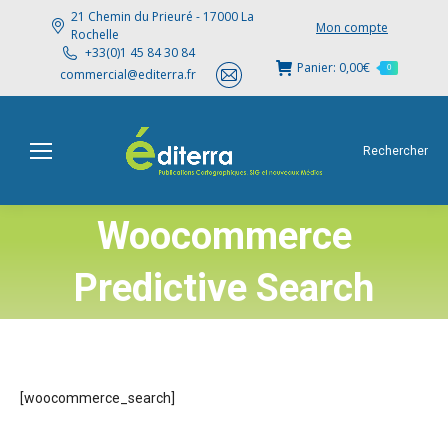
21 Chemin du Prieuré - 17000 La
Mon compte
Rochelle
+33(0)1 45 84 30 84
Panier:
0,00
€
0
commercial@editerra.fr
Rechercher
Woocommerce
Predictive Search
[woocommerce_search]