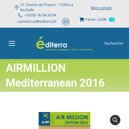
21 Chemin du Prieuré - 17000 La
Mon compte
Rochelle
+33(0)1 45 84 30 84
Panier:
0,00
€
0
commercial@editerra.fr
Rechercher
AIRMILLION
Mediterranean 2016