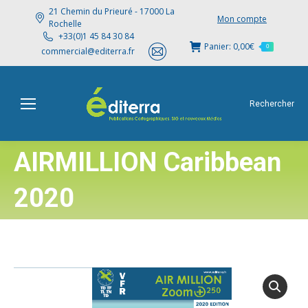
21 Chemin du Prieuré - 17000 La
Mon compte
Rochelle
+33(0)1 45 84 30 84
Panier:
0,00
€
0
commercial@editerra.fr
Rechercher
AIRMILLION Caribbean
2020