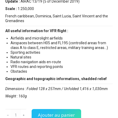
Update :
AIRAC 13/19 (5 of December 2019)
Scale :
1:250,000
French caribbean, Dominica, Saint Lucia, Saint Vincent and the
Grenadines
All useful information for VFR flight :
Airfields and microlight airfields
Airspaces between H05 and FL195 (controlled areas from
class A to class E, restricted areas, military training areas…)
Sporting activities
Natural sites
Radio navigation aids en-route
VFR routes and reporting points
Obstacles
Geographic and topographic informations, shadded relief
Dimensions : Folded 128 x 257mm / Unfolded 1,416 x 1,030mm
Weight : 160g
Ajouter au panier
﹣
﹢