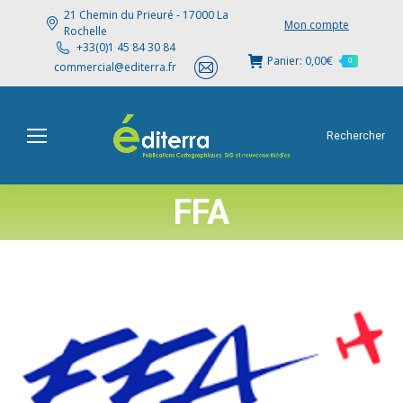
21 Chemin du Prieuré - 17000 La
Mon compte
Rochelle
+33(0)1 45 84 30 84
Panier:
0,00
€
0
commercial@editerra.fr
Rechercher
FFA