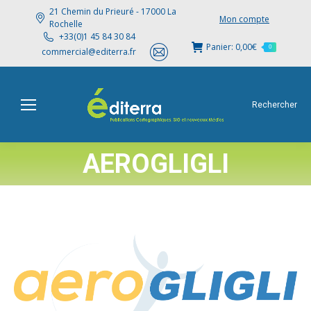
21 Chemin du Prieuré - 17000 La
Mon compte
Rochelle
+33(0)1 45 84 30 84
Panier:
0,00
€
0
commercial@editerra.fr
Rechercher
AEROGLIGLI