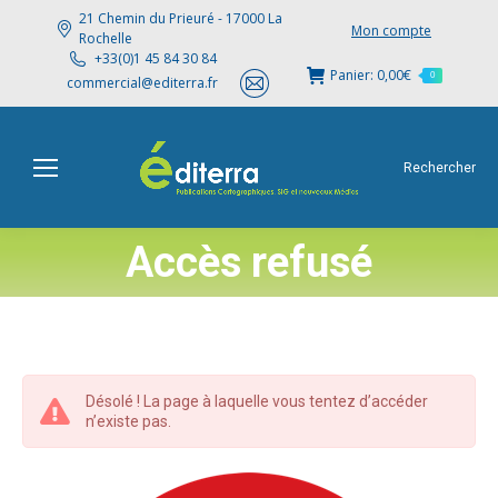
21 Chemin du Prieuré - 17000 La
Mon compte
Rochelle
+33(0)1 45 84 30 84
Panier:
0,00
€
0
commercial@editerra.fr
Rechercher
Accès refusé
Désolé ! La page à laquelle vous tentez d’accéder
n’existe pas.